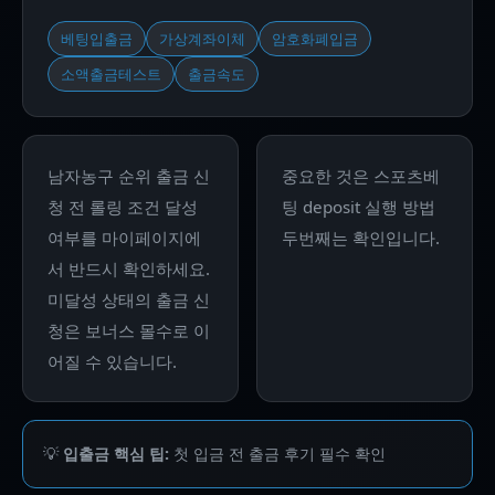
베팅입출금
가상계좌이체
암호화폐입금
소액출금테스트
출금속도
남자농구 순위 출금 신
중요한 것은 스포츠베
청 전 롤링 조건 달성
팅 deposit 실행 방법
여부를 마이페이지에
두번째는 확인입니다.
서 반드시 확인하세요.
미달성 상태의 출금 신
청은 보너스 몰수로 이
어질 수 있습니다.
💡
입출금 핵심 팁:
첫 입금 전 출금 후기 필수 확인