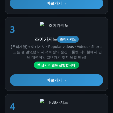
바로가기 →
3
조이카지노
조이카지노
[우리계열]조이카지노 · Popular videos · Videos · Shorts
· 모든 걸 걸었던 마지막 배팅의 순간! · 룰렛 테이블에서 만
난 매력적인 그녀와의 잊지 못할 만남!
🎁 상시 이벤트 진행합니다.
바로가기 →
4