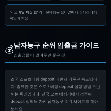
💡
모바일 핵심 팁:
라이브베팅은 모바일에서 실시간 배당
확인이 핵심
남자농구 순위 입출금 가이드
💰
입출금할 때 알아두면 좋은 것
결국 스포츠베팅 deposit 네번째 기준은 속도입니
다. 중요한 것은 스포츠베팅 deposit 실행 방법 두번
째는 확인입니다. 결국 오늘 베팅픽에서 검증된
deposit 정책을 가진 남자농구 순위 사이트를 찾아
보세요.