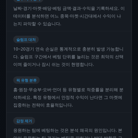
날짜·경기·마켓·배당·베팅 금액·결과·수익을 기록하세요. 이
데이터를 분석하면 어느 종목·마켓·시간대에서 수익이 나
는지 파악할 수 있습니다.
슬럼프 대처
10~20경기 연속 손실은 통계적으로 충분히 발생 가능합니
다. 슬럼프 구간에서 베팅 단위를 늘리는 것은 최악의 선택
이며 줄이거나 잠시 쉬는 것이 현명합니다.
픽 유형 분류
홈·원정·무승부·오버·언더 등 유형별로 적중률을 분리해 분
석하세요. 특정 유형에서 안정적 수익이 난다면 그 마켓에
집중하는 전략이 효율적입니다.
감정 제거
응원하는 팀에 베팅하는 것은 분석 왜곡의 원인입니다. 본
인이 응원하는 팀 경기는 베팅을 피하거나 반대 방향을 고