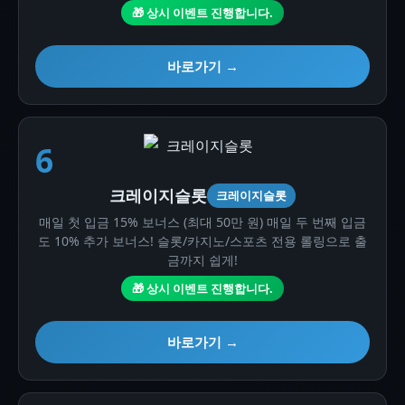
🎁 상시 이벤트 진행합니다.
바로가기 →
6
크레이지슬롯
크레이지슬롯
매일 첫 입금 15% 보너스 (최대 50만 원) 매일 두 번째 입금
도 10% 추가 보너스! 슬롯/카지노/스포츠 전용 롤링으로 출
금까지 쉽게!
🎁 상시 이벤트 진행합니다.
바로가기 →