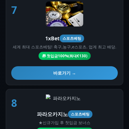
7
1xBet
스포츠베팅
세계 최대 스포츠베팅! 축구,농구,e스포츠. 업계 최고 배당.
🎁 첫입금100%(최대€130)
바로가기 →
8
파라오카지노
스포츠베팅
★신규가입 후 첫입금 보너스