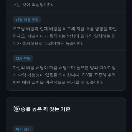
내는 것이 핵심입니다.
배당 이동 추적
오프닝 배당과 현재 배당을 비교해 자금 흐름 방향을 확인
하세요. 샤프머니가 움직이는 방향이 결과와 일치하는 경
우가 통계적으로 유의미하게 높습니다.
CLV 추적
자신의 베팅 배당이 마감 배당보다 높으면 양의 CLV로 장
기 수익 가능성이 있음을 의미합니다. CLV를 꾸준히 추적
하면 베팅 실력을 객관적으로 평가할 수 있습니다.
🎯
승률 높은 픽 찾는 기준
픽의 정의