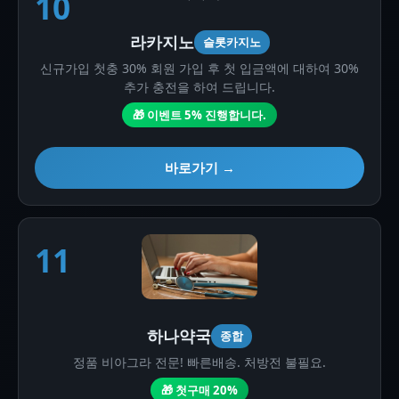
10
라카지노
슬롯카지노
신규가입 첫충 30% 회원 가입 후 첫 입금액에 대하여 30%
추가 충전을 하여 드립니다.
🎁 이벤트 5% 진행합니다.
바로가기 →
11
하나약국
종합
정품 비아그라 전문! 빠른배송. 처방전 불필요.
🎁 첫구매 20%