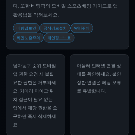
다. 또한 베팅픽의 모바일 스포츠베팅 가이드로 앱
활용법을 익혀보세요.
베팅앱보안
공식경로설치
WiFi주의
화면노출주의
개인정보보호
남자농구 순위 모바일
아울러 인터넷 연결 상
앱 권한 요청 시 불필
태를 확인하세요. 불안
요한 권한은 거부하세
정한 연결은 베팅 오류
요. 카메라·마이크·위
를 유발합니다.
치 접근이 필요 없는
앱에서 해당 권한을 요
구하면 즉시 삭제하세
요.