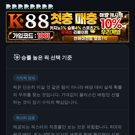
🎯
승률 높은 픽 선택 기준
가치픽 정의
픽은 단순히 이길 것 같은 팀이 아니라 배당 대비 실제 확률
의 우위를 찾는 것입니다. 기대값이 플러스인 베팅만 선별
하는 것이 장기 수익의 핵심입니다.
픽스터 검증
제공되는 픽스터의 적중률만 보는 것은 위험합니다. ROI와
평균 배당, 최소 300건 이상의 샘플을 함께 확인해야 신뢰