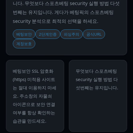
니다. 무엇보다 스포츠베팅 security 실행 방법 다섯
번째는 유지입니다. 게다가 베팅픽의 스포츠베팅
security 분석으로 최적의 선택을 하세요.
베팅보안
2단계인증
피싱주의
공식URL
계정보호
베팅보안 SSL 암호화
무엇보다 스포츠베팅
(https) 미적용 사이트
security 실행 방법 다
는 절대 이용하지 마세
섯번째는 유지입니다.
요. 주소창의 자물쇠
아이콘으로 보안 연결
여부를 항상 확인하는
습관을 만드세요.