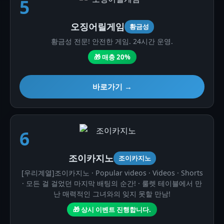
5
오징어릴게임
황금성
황금성 전문! 안전한 게임. 24시간 운영.
🎁 매충 20%
바로가기 →
6
조이카지노
조이카지노
[우리계열]조이카지노 · Popular videos · Videos · Shorts
· 모든 걸 걸었던 마지막 배팅의 순간! · 룰렛 테이블에서 만
난 매력적인 그녀와의 잊지 못할 만남!
🎁 상시 이벤트 진행합니다.