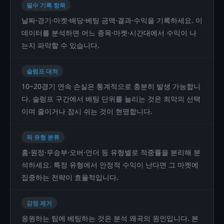
필수 기록 항목
날짜·경기·마켓·배당·베팅 금액·결과·수익을 기록하세요. 이
데이터를 분석하면 어느 종목·마켓·시간대에서 수익이 나
는지 파악할 수 있습니다.
슬럼프 대처
10~20경기 연속 손실은 통계적으로 충분히 발생 가능합니
다. 슬럼프 구간에서 베팅 단위를 늘리는 것은 최악의 선택
이며 줄이거나 잠시 쉬는 것이 현명합니다.
픽 유형 분류
홈·원정·무승부·오버·언더 등 유형별로 적중률을 분리해 분
석하세요. 특정 유형에서 안정적 수익이 난다면 그 마켓에
집중하는 전략이 효율적입니다.
감정 제거
응원하는 팀에 베팅하는 것은 분석 왜곡의 원인입니다. 본