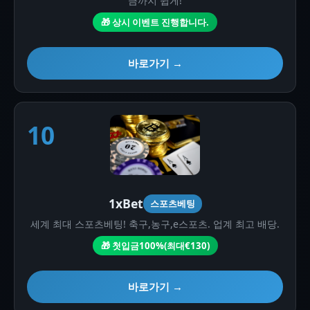
금까지 쉽게!
🎁 상시 이벤트 진행합니다.
바로가기 →
10
1xBet
스포츠베팅
세계 최대 스포츠베팅! 축구,농구,e스포츠. 업계 최고 배당.
🎁 첫입금100%(최대€130)
바로가기 →