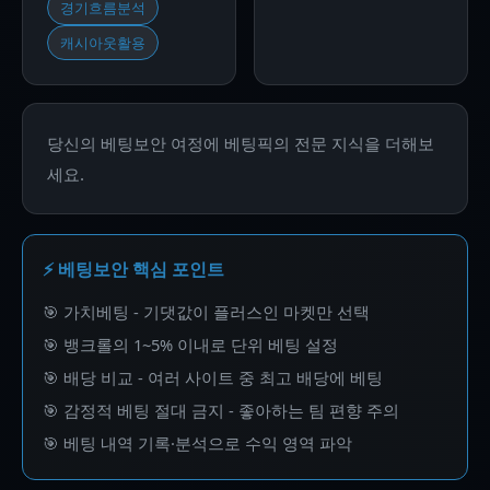
경기흐름분석
캐시아웃활용
당신의 베팅보안 여정에 베팅픽의 전문 지식을 더해보
세요.
⚡ 베팅보안 핵심 포인트
🎯 가치베팅 - 기댓값이 플러스인 마켓만 선택
🎯 뱅크롤의 1~5% 이내로 단위 베팅 설정
🎯 배당 비교 - 여러 사이트 중 최고 배당에 베팅
🎯 감정적 베팅 절대 금지 - 좋아하는 팀 편향 주의
🎯 베팅 내역 기록·분석으로 수익 영역 파악