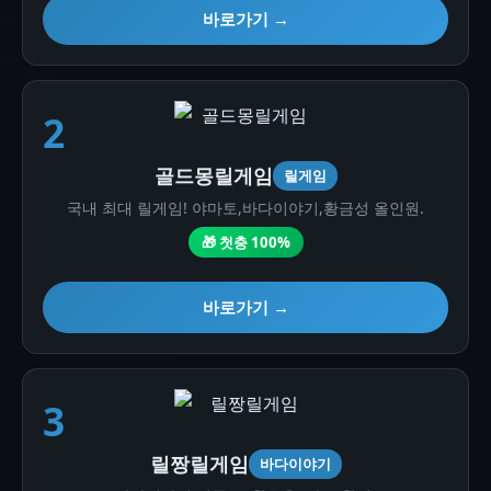
바로가기 →
2
골드몽릴게임
릴게임
국내 최대 릴게임! 야마토,바다이야기,황금성 올인원.
🎁 첫충 100%
바로가기 →
3
릴짱릴게임
바다이야기