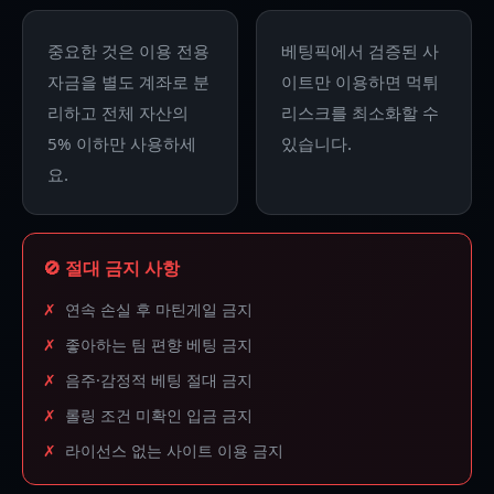
중요한 것은 이용 전용
베팅픽에서 검증된 사
자금을 별도 계좌로 분
이트만 이용하면 먹튀
리하고 전체 자산의
리스크를 최소화할 수
5% 이하만 사용하세
있습니다.
요.
🚫 절대 금지 사항
✗
연속 손실 후 마틴게일 금지
✗
좋아하는 팀 편향 베팅 금지
✗
음주·감정적 베팅 절대 금지
✗
롤링 조건 미확인 입금 금지
✗
라이선스 없는 사이트 이용 금지