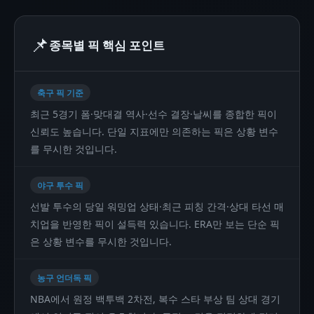
📌
종목별 픽 핵심 포인트
축구 픽 기준
최근 5경기 폼·맞대결 역사·선수 결장·날씨를 종합한 픽이
신뢰도 높습니다. 단일 지표에만 의존하는 픽은 상황 변수
를 무시한 것입니다.
야구 투수 픽
선발 투수의 당일 워밍업 상태·최근 피칭 간격·상대 타선 매
치업을 반영한 픽이 설득력 있습니다. ERA만 보는 단순 픽
은 상황 변수를 무시한 것입니다.
농구 언더독 픽
NBA에서 원정 백투백 2차전, 복수 스타 부상 팀 상대 경기