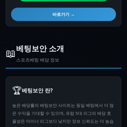
바로가기 →
베팅보안 소개
📖
스포츠베팅 배당 정보
🏆
베팅보안 란?
높은 배당률의 베팅보안 사이트는 동일 베팅에서 더 많
은 수익을 기대할 수 있으며, 유럽 5대 리그의 배당 효
율성은 마이너 리그보다 낮지만 정보 신뢰도는 더 높습