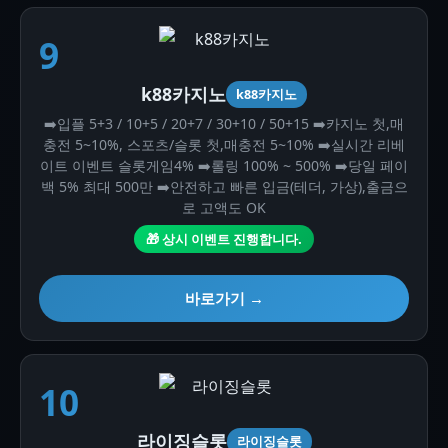
9
k88카지노
k88카지노
➡️입플 5+3 / 10+5 / 20+7 / 30+10 / 50+15 ➡️카지노 첫,매
충전 5~10%, 스포츠/슬롯 첫,매충전 5~10% ➡️실시간 리베
이트 이벤트 슬롯게임4% ➡️롤링 100% ~ 500% ➡️당일 페이
백 5% 최대 500만 ➡️안전하고 빠른 입금(테더, 가상),출금으
로 고액도 OK
🎁 상시 이벤트 진행합니다.
바로가기 →
10
라이징슬롯
라이징슬롯