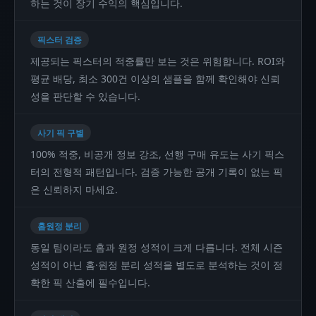
하는 것이 장기 수익의 핵심입니다.
픽스터 검증
제공되는 픽스터의 적중률만 보는 것은 위험합니다. ROI와
평균 배당, 최소 300건 이상의 샘플을 함께 확인해야 신뢰
성을 판단할 수 있습니다.
사기 픽 구별
100% 적중, 비공개 정보 강조, 선행 구매 유도는 사기 픽스
터의 전형적 패턴입니다. 검증 가능한 공개 기록이 없는 픽
은 신뢰하지 마세요.
홈원정 분리
동일 팀이라도 홈과 원정 성적이 크게 다릅니다. 전체 시즌
성적이 아닌 홈·원정 분리 성적을 별도로 분석하는 것이 정
확한 픽 산출에 필수입니다.