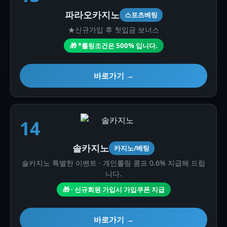
파라오카지노
스포츠베팅
★신규가입 후 첫입금 보너스
🎁 *롤링조건은 500% 입니다.
바로가기 →
14
솔카지노
카지노/베팅
솔카지노 특별한 이벤트 · 개인롤링 콤프 0.6% 지급해 드립
니다.
🎁 · 신규회원 가입시 가입쿠폰 지급
바로가기 →