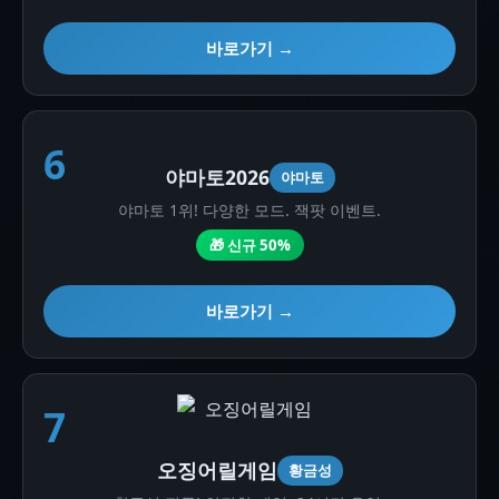
바로가기 →
6
야마토2026
야마토
야마토 1위! 다양한 모드. 잭팟 이벤트.
🎁 신규 50%
바로가기 →
7
오징어릴게임
황금성