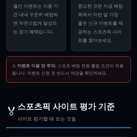
월간 이벤트는 이용 기
중요한 것은 지금 베팅
간 내내 꾸준히 베팅하
픽에서 이번 달 가장
면 자연스럽게 달성되
좋은 신규 이벤트를 제
는 장기 혜택입니다.
공하는 스포츠픽 사이
트를 찾아보세요.
⚠️
이벤트 이용 전 주의:
스포츠 베팅 전용 롤링 조건이 적용
됩니다. 이벤트 신청 전 반드시 약관을 확인하세요.
스포츠픽 사이트 평가 기준
🏅
사이트 평가할 때 보는 것들