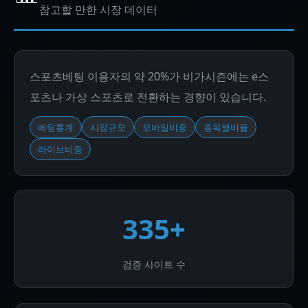
참고할 만한 시장 데이터
스포츠베팅 이용자의 약 20%가 비가시즌에는 e스
포츠나 가상 스포츠로 전환하는 경향이 있습니다.
베팅통계
시장규모
모바일비중
종목별비율
라이브비중
335+
검증 사이트 수