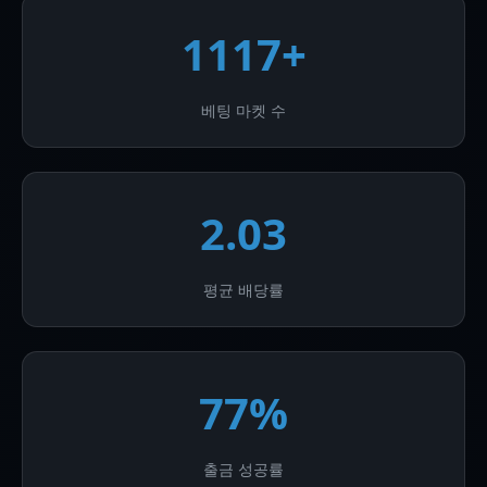
1117+
베팅 마켓 수
2.03
평균 배당률
77%
출금 성공률