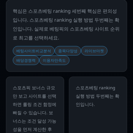
핵심은 스포츠베팅 ranking 세번째 핵심은 편의성
입니다. 스포츠베팅 ranking 실행 방법 두번째는 확
인입니다. 실제로 베팅픽의 스포츠베팅 사이트 순위
로 최고를 선택하세요.
베팅사이트비교분석
종목다양성
라이브마켓
배당경쟁력
이용자만족도
스포츠픽 보너스 규모
스포츠베팅 ranking
만 보고 사이트를 선택
실행 방법 두번째는 확
하면 롤링 조건 함정에
인입니다.
빠질 수 있습니다. 보
너스는 조건 달성 가능
성을 먼저 계산한 후