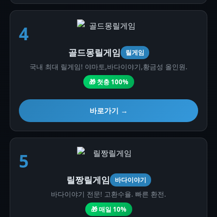
4
골드몽릴게임
릴게임
국내 최대 릴게임! 야마토,바다이야기,황금성 올인원.
🎁 첫충 100%
바로가기 →
5
릴짱릴게임
바다이야기
바다이야기 전문! 고환수율. 빠른 환전.
🎁 매일 10%