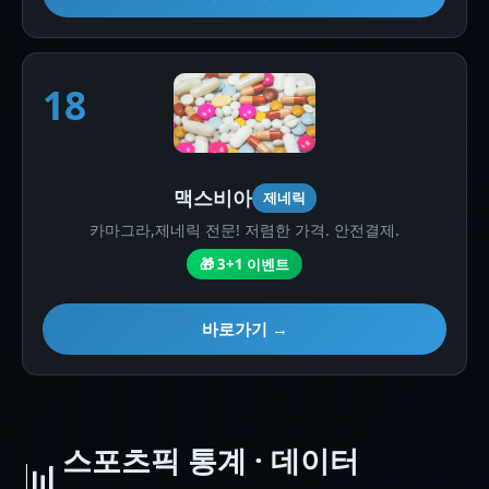
18
맥스비아
제네릭
카마그라,제네릭 전문! 저렴한 가격. 안전결제.
🎁 3+1 이벤트
바로가기 →
스포츠픽 통계 · 데이터
📊