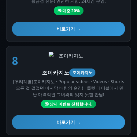
황금성 전문! 안전한 게임. 24시간 운영.
🎁 매충 20%
바로가기 →
8
조이카지노
조이카지노
[우리계열]조이카지노 · Popular videos · Videos · Shorts
· 모든 걸 걸었던 마지막 배팅의 순간! · 룰렛 테이블에서 만
난 매력적인 그녀와의 잊지 못할 만남!
🎁 상시 이벤트 진행합니다.
바로가기 →