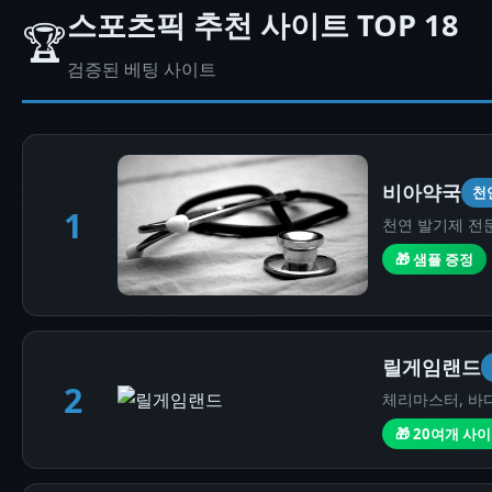
스포츠픽 추천 사이트 TOP 18
🏆
검증된 베팅 사이트
비아약국
천
1
천연 발기제 전문
🎁 샘플 증정
릴게임랜드
2
체리마스터, 바다
🎁 20여개 