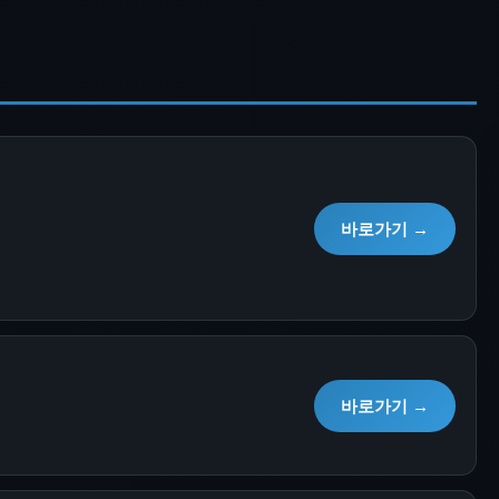
바로가기 →
바로가기 →