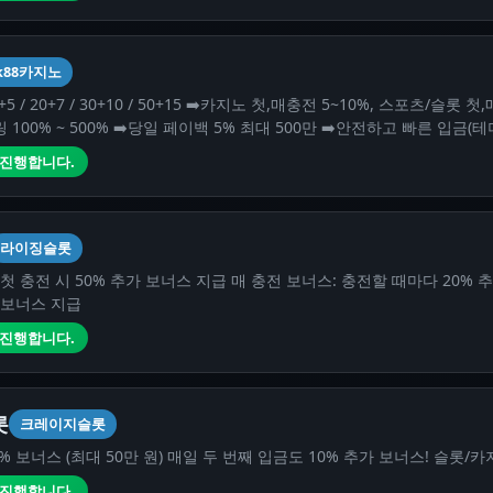
k88카지노
10+5 / 20+7 / 30+10 / 50+15 ➡️카지노 첫,매충전 5~10%, 스포츠/
 100% ~ 500% ➡️당일 페이백 5% 최대 500만 ➡️안전하고 빠른 입금(
 진행합니다.
라이징슬롯
 첫 충전 시 50% 추가 보너스 지급 매 충전 보너스: 충전할 때마다 20%
가 보너스 지급
 진행합니다.
롯
크레이지슬롯
5% 보너스 (최대 50만 원) 매일 두 번째 입금도 10% 추가 보너스! 슬롯
 진행합니다.