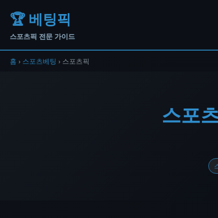
🏆 베팅픽
스포츠픽 전문 가이드
홈
›
스포츠베팅
› 스포츠픽
스포츠