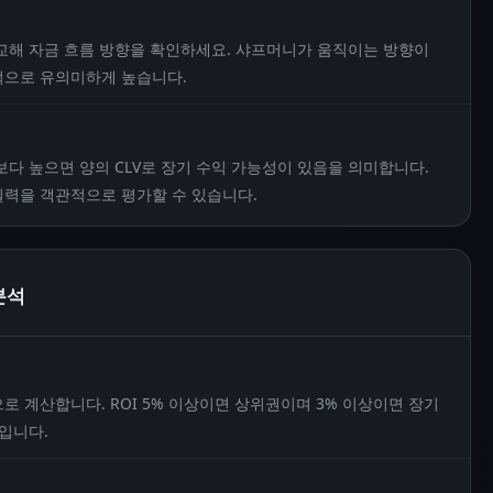
교해 자금 흐름 방향을 확인하세요. 샤프머니가 움직이는 방향이
적으로 유의미하게 높습니다.
다 높으면 양의 CLV로 장기 수익 가능성이 있음을 의미합니다.
실력을 객관적으로 평가할 수 있습니다.
분석
00으로 계산합니다. ROI 5% 이상이면 상위권이며 3% 이상이면 장기
입니다.