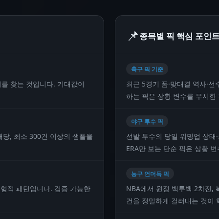
📌
종목별 픽 핵심 포인
축구 픽 기준
위를 찾는 것입니다. 기대값이
최근 5경기 폼·맞대결 역사·선
하는 픽은 상황 변수를 무시한
야구 투수 픽
당, 최소 300건 이상의 샘플을
선발 투수의 당일 워밍업 상태·
ERA만 보는 단순 픽은 상황 
농구 언더독 픽
 전형적 패턴입니다. 검증 가능한
NBA에서 원정 백투백 2차전,
건을 정밀하게 걸러내는 것이 