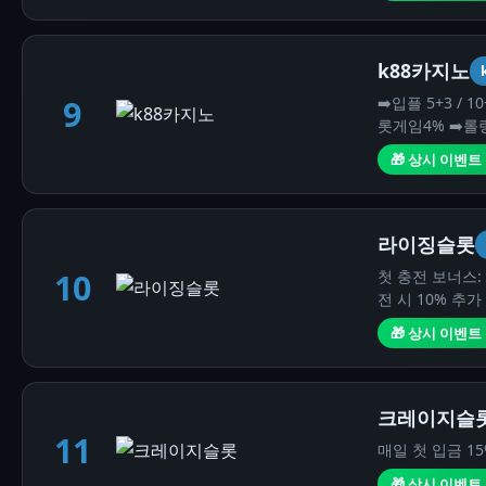
k88카지노
9
➡️입플 5+3 / 
롯게임4% ➡️롤링
🎁 상시 이벤트
라이징슬롯
10
첫 충전 보너스:
전 시 10% 추
🎁 상시 이벤트
크레이지슬
11
매일 첫 입금 1
🎁 상시 이벤트