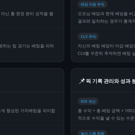
배당 이동 추적
 아닌 홈·원정 분리 성적을 별
오프닝 배당과 현재 배당을 비
결과와 일치하는 경우가 통계
CLV 추적
원하는 팀 경기는 베팅을 피하
자신의 베팅 배당이 마감 배당보
CLV를 꾸준히 추적하면 베팅 
📌
픽 기록 관리와 성과 
ROI 계산
 높게 형성된 가치베팅을 의미합
총 수익 ÷ 총 베팅 금액 × 1
적으로 수익을 낼 수 있는 수준
필수 기록 항목