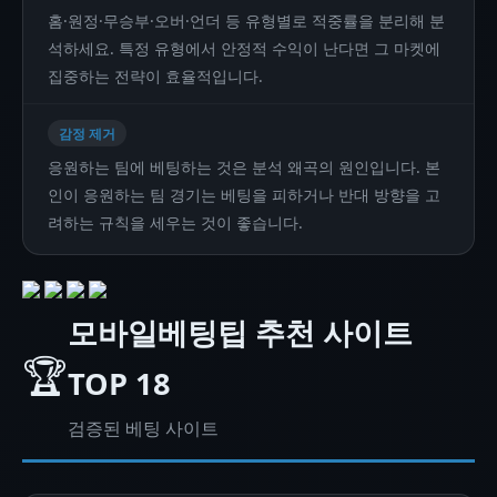
홈·원정·무승부·오버·언더 등 유형별로 적중률을 분리해 분
석하세요. 특정 유형에서 안정적 수익이 난다면 그 마켓에
집중하는 전략이 효율적입니다.
감정 제거
응원하는 팀에 베팅하는 것은 분석 왜곡의 원인입니다. 본
인이 응원하는 팀 경기는 베팅을 피하거나 반대 방향을 고
려하는 규칙을 세우는 것이 좋습니다.
모바일베팅팁 추천 사이트
🏆
TOP 18
검증된 베팅 사이트