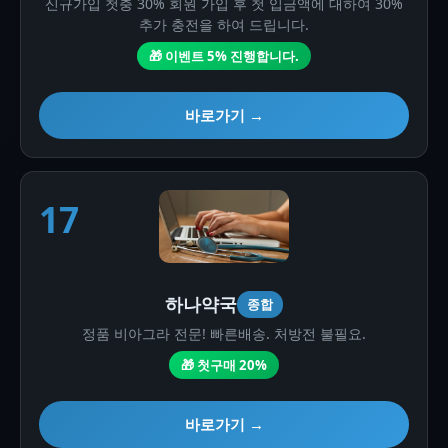
신규가입 첫충 30% 회원 가입 후 첫 입금액에 대하여 30%
추가 충전을 하여 드립니다.
🎁 이벤트 5% 진행합니다.
바로가기 →
17
하나약국
종합
정품 비아그라 전문! 빠른배송. 처방전 불필요.
🎁 첫구매 20%
바로가기 →