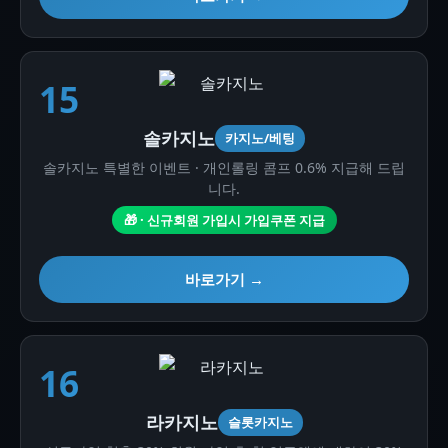
15
솔카지노
카지노/베팅
솔카지노 특별한 이벤트 · 개인롤링 콤프 0.6% 지급해 드립
니다.
🎁 · 신규회원 가입시 가입쿠폰 지급
바로가기 →
16
라카지노
슬롯카지노