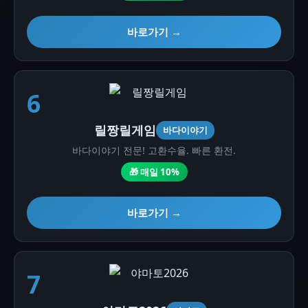
바로가기 →
6
릴짱릴게임
바다이야기
바다이야기 전문! 고환수율. 빠른 환전.
🎁 매일 10%
바로가기 →
7