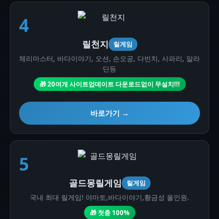
4
릴천지
릴게임
체리마스터, 바다이야기, 오션, 손오공, 다빈치, 사파리, 알라
딘등
🎁 20여개 사이트업데이트 다운로드없이 무설치!!!
바로가기 →
5
골드몽릴게임
릴게임
국내 최대 릴게임! 야마토,바다이야기,황금성 올인원.
🎁 첫충 100%