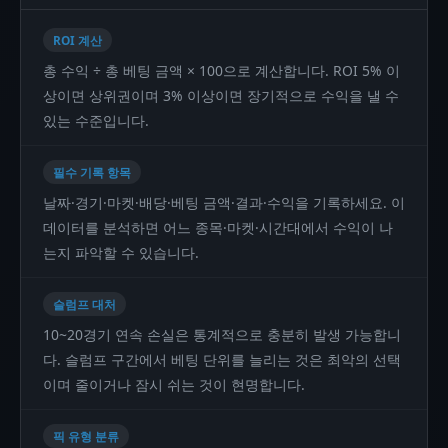
ROI 계산
총 수익 ÷ 총 베팅 금액 × 100으로 계산합니다. ROI 5% 이
상이면 상위권이며 3% 이상이면 장기적으로 수익을 낼 수
있는 수준입니다.
필수 기록 항목
날짜·경기·마켓·배당·베팅 금액·결과·수익을 기록하세요. 이
데이터를 분석하면 어느 종목·마켓·시간대에서 수익이 나
는지 파악할 수 있습니다.
슬럼프 대처
10~20경기 연속 손실은 통계적으로 충분히 발생 가능합니
다. 슬럼프 구간에서 베팅 단위를 늘리는 것은 최악의 선택
이며 줄이거나 잠시 쉬는 것이 현명합니다.
픽 유형 분류