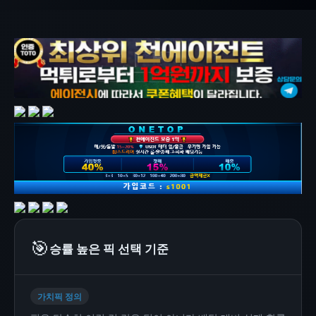
🎯
승률 높은 픽 선택 기준
가치픽 정의