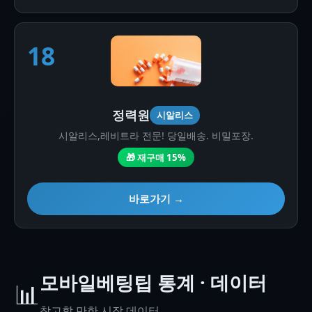
18
정력원
시알리스
시알리스,레비트라 전문! 당일배송. 비밀포장.
🎁 재구매 15%
바로가기 →
모바일베팅팁 통계 · 데이터
📊
참고할 만한 시장 데이터