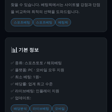
찾을 수 있습니다. 베팅픽에서는 사이트별 강점과 단점
을 비교하여 최적의 선택을 도와드립니다.
스포츠베팅
스포츠베팅
베팅픽
📊
기본 정보
✅ 종류: 스포츠토토 / 해외베팅
✅ 플랫폼: PC · 모바일 모두 지원
✅ 최소 베팅: 1원~
✅ 배당률: 업계 최고 수준
✅ 라이브베팅: 인플레이 지원
✅ 업데이트:
배당분석
라이브베팅
모바일