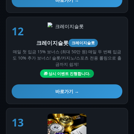
바로가기 →
12
크레이지슬롯
크레이지슬롯
매일 첫 입금 15% 보너스 (최대 50만 원) 매일 두 번째 입금
도 10% 추가 보너스! 슬롯/카지노/스포츠 전용 롤링으로 출
금까지 쉽게!
🎁 상시 이벤트 진행합니다.
바로가기 →
13