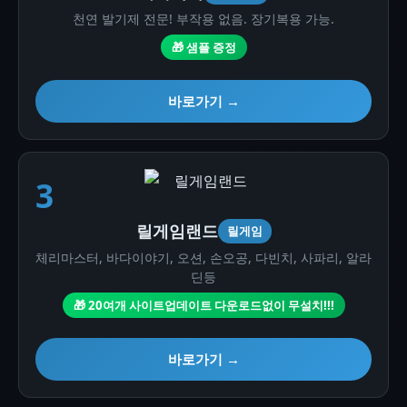
천연 발기제 전문! 부작용 없음. 장기복용 가능.
🎁 샘플 증정
바로가기 →
3
릴게임랜드
릴게임
체리마스터, 바다이야기, 오션, 손오공, 다빈치, 사파리, 알라
딘등
🎁 20여개 사이트업데이트 다운로드없이 무설치!!!
바로가기 →