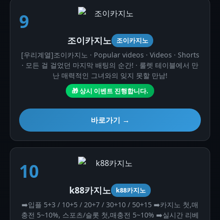
9
조이카지노
조이카지노
[우리계열]조이카지노 · Popular videos · Videos · Shorts
· 모든 걸 걸었던 마지막 배팅의 순간! · 룰렛 테이블에서 만
난 매력적인 그녀와의 잊지 못할 만남!
🎁 상시 이벤트 진행합니다.
바로가기 →
10
k88카지노
k88카지노
➡️입플 5+3 / 10+5 / 20+7 / 30+10 / 50+15 ➡️카지노 첫,매
충전 5~10%, 스포츠/슬롯 첫,매충전 5~10% ➡️실시간 리베