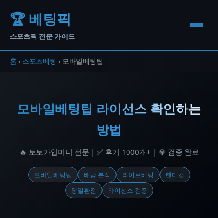
🏆 베팅픽
스포츠픽 전문 가이드
홈
›
스포츠베팅
› 모바일베팅팁
모바일베팅팁 라이선스 확인하는
방법
🔥 토토가입머니 전문 | ✅ 후기 1000개+ | 💎 검증 완료
모바일베팅팁
배당 분석
라이브베팅
핸디캡
당일환전
라이선스 검증