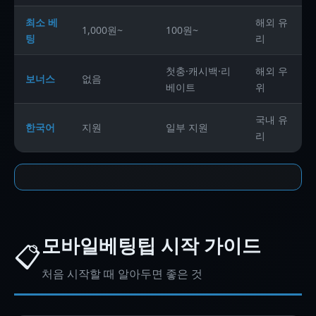
최소 베
해외 유
1,000원~
100원~
팅
리
첫충·캐시백·리
해외 우
보너스
없음
베이트
위
국내 유
한국어
지원
일부 지원
리
모바일베팅팁 시작 가이드
📋
처음 시작할 때 알아두면 좋은 것