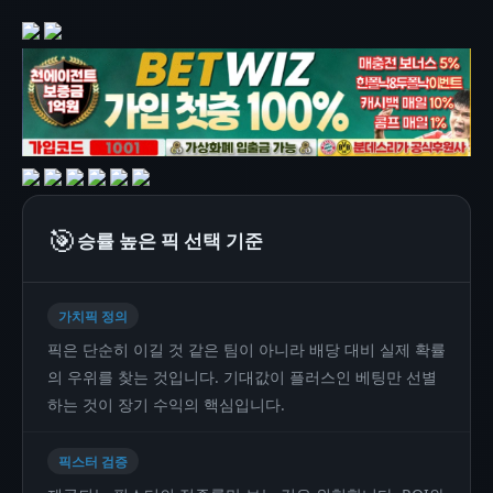
🎯
승률 높은 픽 선택 기준
가치픽 정의
픽은 단순히 이길 것 같은 팀이 아니라 배당 대비 실제 확률
의 우위를 찾는 것입니다. 기대값이 플러스인 베팅만 선별
하는 것이 장기 수익의 핵심입니다.
픽스터 검증