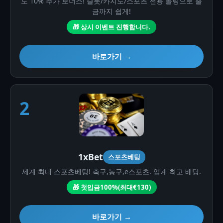
도 10% 추가 보너스! 슬롯/카지노/스포츠 전용 롤링으로 출
금까지 쉽게!
🎁 상시 이벤트 진행합니다.
바로가기 →
2
1xBet
스포츠베팅
세계 최대 스포츠베팅! 축구,농구,e스포츠. 업계 최고 배당.
🎁 첫입금100%(최대€130)
바로가기 →