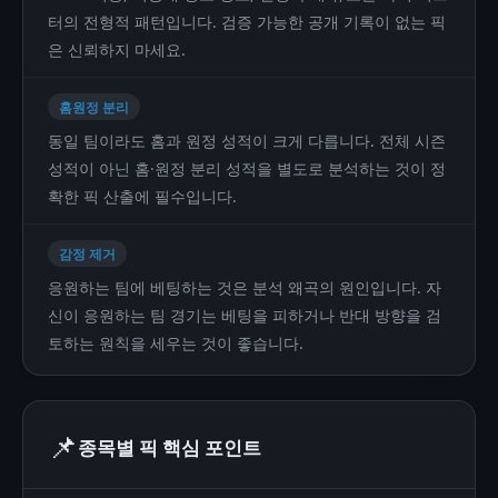
터의 전형적 패턴입니다. 검증 가능한 공개 기록이 없는 픽
은 신뢰하지 마세요.
홈원정 분리
동일 팀이라도 홈과 원정 성적이 크게 다릅니다. 전체 시즌
성적이 아닌 홈·원정 분리 성적을 별도로 분석하는 것이 정
확한 픽 산출에 필수입니다.
감정 제거
응원하는 팀에 베팅하는 것은 분석 왜곡의 원인입니다. 자
신이 응원하는 팀 경기는 베팅을 피하거나 반대 방향을 검
토하는 원칙을 세우는 것이 좋습니다.
📌
종목별 픽 핵심 포인트