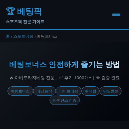
🏆 베팅픽
스포츠픽 전문 가이드
홈
›
스포츠베팅
› 베팅보너스
베팅보너스 안전하게 즐기는 방법
🔥 아비트라지베팅 전문 | ✅ 후기 1000개+ | 💎 검증 완료
베팅보너스
배당 분석
라이브베팅
핸디캡
당일환전
라이선스 검증