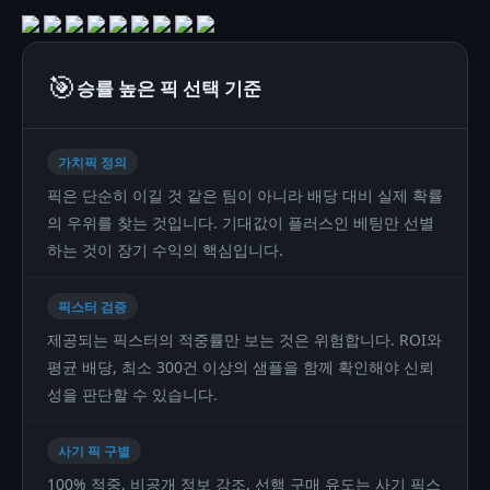
🎯
승률 높은 픽 선택 기준
가치픽 정의
픽은 단순히 이길 것 같은 팀이 아니라 배당 대비 실제 확률
의 우위를 찾는 것입니다. 기대값이 플러스인 베팅만 선별
하는 것이 장기 수익의 핵심입니다.
픽스터 검증
제공되는 픽스터의 적중률만 보는 것은 위험합니다. ROI와
평균 배당, 최소 300건 이상의 샘플을 함께 확인해야 신뢰
성을 판단할 수 있습니다.
사기 픽 구별
100% 적중, 비공개 정보 강조, 선행 구매 유도는 사기 픽스