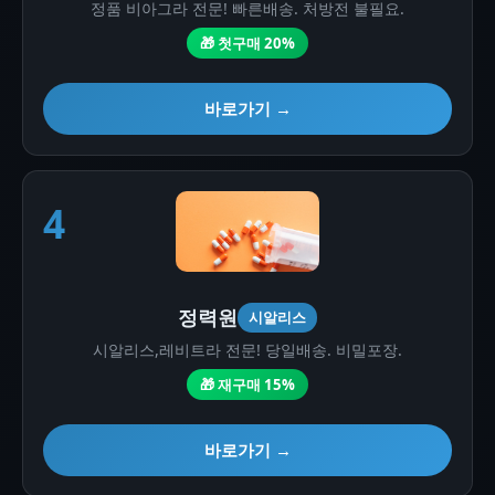
정품 비아그라 전문! 빠른배송. 처방전 불필요.
🎁 첫구매 20%
바로가기 →
4
정력원
시알리스
시알리스,레비트라 전문! 당일배송. 비밀포장.
🎁 재구매 15%
바로가기 →