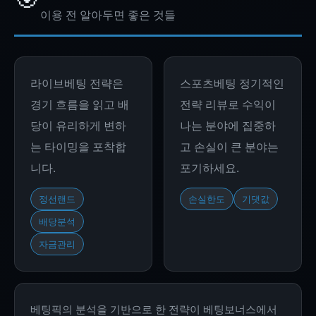
이용 전 알아두면 좋은 것들
라이브베팅 전략은
스포츠베팅 정기적인
경기 흐름을 읽고 배
전략 리뷰로 수익이
당이 유리하게 변하
나는 분야에 집중하
는 타이밍을 포착합
고 손실이 큰 분야는
니다.
포기하세요.
정선랜드
손실한도
기댓값
배당분석
자금관리
베팅픽의 분석을 기반으로 한 전략이 베팅보너스에서