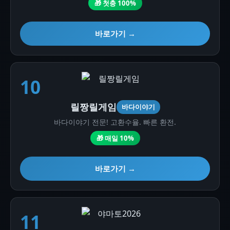
🎁 첫충 100%
바로가기 →
10
릴짱릴게임
바다이야기
바다이야기 전문! 고환수율. 빠른 환전.
🎁 매일 10%
바로가기 →
11