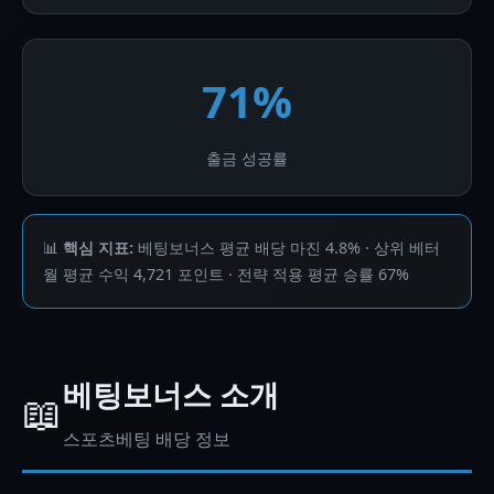
71%
출금 성공률
📊
핵심 지표:
베팅보너스 평균 배당 마진 4.8% · 상위 베터
월 평균 수익 4,721 포인트 · 전략 적용 평균 승률 67%
베팅보너스 소개
📖
스포츠베팅 배당 정보