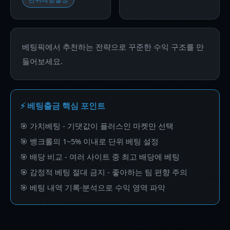
베팅픽에서 추천하는 전략으로 꾸준한 수익 구조를 만
들어보세요.
⚡ 베팅출금 핵심 포인트
🎯 가치베팅 - 기댓값이 플러스인 마켓만 선택
🎯 뱅크롤의 1~5% 이내로 단위 베팅 설정
🎯 배당 비교 - 여러 사이트 중 최고 배당에 베팅
🎯 감정적 베팅 절대 금지 - 좋아하는 팀 편향 주의
🎯 베팅 내역 기록·분석으로 수익 영역 파악