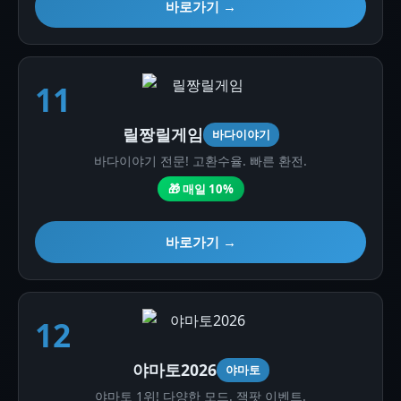
바로가기 →
11
릴짱릴게임
바다이야기
바다이야기 전문! 고환수율. 빠른 환전.
🎁 매일 10%
바로가기 →
12
야마토2026
야마토
야마토 1위! 다양한 모드. 잭팟 이벤트.