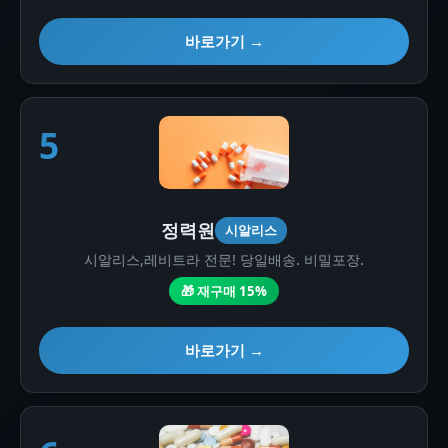
바로가기 →
5
정력원
시알리스
시알리스,레비트라 전문! 당일배송. 비밀포장.
🎁 재구매 15%
바로가기 →