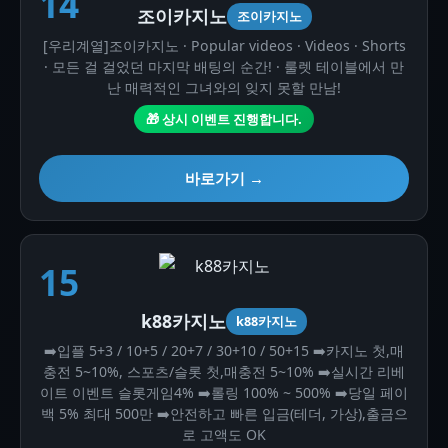
14
조이카지노
조이카지노
[우리계열]조이카지노 · Popular videos · Videos · Shorts
· 모든 걸 걸었던 마지막 배팅의 순간! · 룰렛 테이블에서 만
난 매력적인 그녀와의 잊지 못할 만남!
🎁 상시 이벤트 진행합니다.
바로가기 →
15
k88카지노
k88카지노
➡️입플 5+3 / 10+5 / 20+7 / 30+10 / 50+15 ➡️카지노 첫,매
충전 5~10%, 스포츠/슬롯 첫,매충전 5~10% ➡️실시간 리베
이트 이벤트 슬롯게임4% ➡️롤링 100% ~ 500% ➡️당일 페이
백 5% 최대 500만 ➡️안전하고 빠른 입금(테더, 가상),출금으
로 고액도 OK