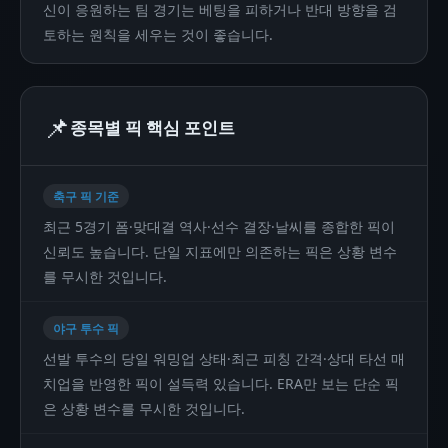
신이 응원하는 팀 경기는 베팅을 피하거나 반대 방향을 검
토하는 원칙을 세우는 것이 좋습니다.
📌
종목별 픽 핵심 포인트
축구 픽 기준
최근 5경기 폼·맞대결 역사·선수 결장·날씨를 종합한 픽이
신뢰도 높습니다. 단일 지표에만 의존하는 픽은 상황 변수
를 무시한 것입니다.
야구 투수 픽
선발 투수의 당일 워밍업 상태·최근 피칭 간격·상대 타선 매
치업을 반영한 픽이 설득력 있습니다. ERA만 보는 단순 픽
은 상황 변수를 무시한 것입니다.