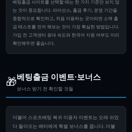
베팅출금 사이트를 선택할 때는 한 가지 기준만 보지 않
는 것이 중요합니다. 라이선스, 출금 후기, 운영 기간을
종합적으로 확인하고, 처음 이용하는 곳이라면 소액 출
금 테스트를 먼저 해보는 것이 가장 확실한 방법입니다.
가입 전 고객센터 응대 속도와 한국어 지원 여부도 미리
확인해두면 좋습니다.
베팅출금 이벤트·보너스
🎁
보너스 받기 전 확인할 것들
더불어 스포츠베팅 복귀 이용자 이벤트는 오래 쉬었
다 돌아오는 베터에게 특별 보너스를 줍니다. 더불