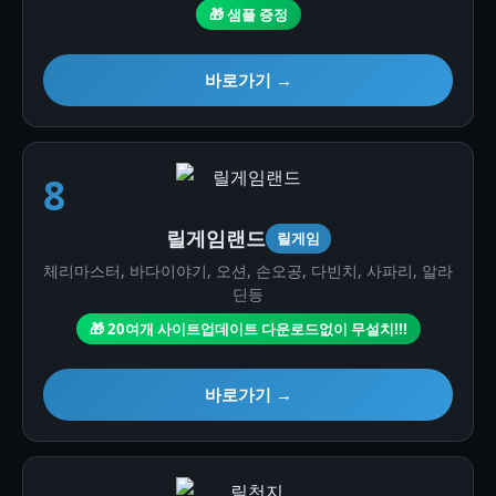
🎁 샘플 증정
바로가기 →
8
릴게임랜드
릴게임
체리마스터, 바다이야기, 오션, 손오공, 다빈치, 사파리, 알라
딘등
🎁 20여개 사이트업데이트 다운로드없이 무설치!!!
바로가기 →