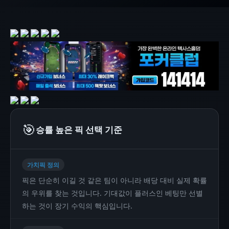
🎯
승률 높은 픽 선택 기준
가치픽 정의
픽은 단순히 이길 것 같은 팀이 아니라 배당 대비 실제 확률
의 우위를 찾는 것입니다. 기대값이 플러스인 베팅만 선별
하는 것이 장기 수익의 핵심입니다.