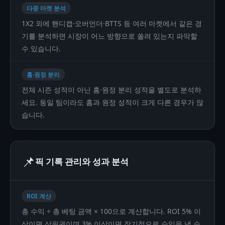
다중 마켓 분석
1X2 외에 핸디캡·오버언더·BTTS 등 여러 마켓에서 같은 경
기를 분석하면 시장이 어느 방향으로 쏠려 있는지 파악할
수 있습니다.
홈·원정 분리
전체 시즌 성적이 아닌 홈·원정 분리 성적을 별도로 분석하
세요. 동일 팀이라도 홈과 원정 성적이 크게 다른 경우가 많
습니다.
📌
픽 기록 관리와 성과 분석
ROI 계산
총 수익 ÷ 총 베팅 금액 × 100으로 계산합니다. ROI 5% 이
상이면 상위권이며 3% 이상이면 장기적으로 수익을 낼 수