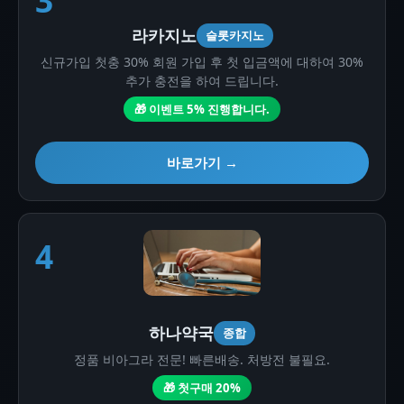
라카지노
슬롯카지노
신규가입 첫충 30% 회원 가입 후 첫 입금액에 대하여 30%
추가 충전을 하여 드립니다.
🎁 이벤트 5% 진행합니다.
바로가기 →
4
하나약국
종합
정품 비아그라 전문! 빠른배송. 처방전 불필요.
🎁 첫구매 20%