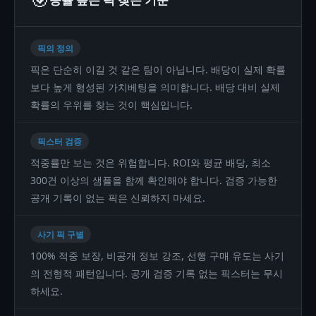
픽의 정의
픽은 단순히 이길 것 같은 팀이 아닙니다. 배당이 실제 확률
보다 높게 형성된 가치베팅을 의미합니다. 배당 대비 실제
확률의 우위를 찾는 것이 핵심입니다.
픽스터 검증
적중률만 보는 것은 위험합니다. ROI와 평균 배당, 최소
300건 이상의 샘플을 함께 확인해야 합니다. 검증 가능한
공개 기록이 없는 픽은 신뢰하지 마세요.
사기 픽 구별
100% 적중 보장, 비공개 정보 강조, 선행 구매 유도는 사기
의 전형적 패턴입니다. 공개 검증 기록 없는 픽스터는 무시
하세요.