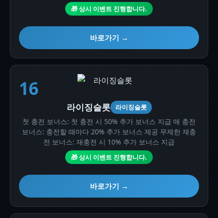
🎁 상시 이벤트 진행합니다.
바로가기 →
16
라이징슬롯
라이징슬롯
첫 충전 보너스: 첫 충전 시 50% 추가 보너스 지급 매 충전
보너스: 충전할 때마다 20% 추가 보너스 제공 무제한 재충
전 보너스: 재충전 시 10% 추가 보너스 지급
🎁 상시 이벤트 진행합니다.
바로가기 →