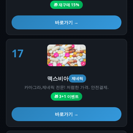
🎁 재구매 15%
바로가기 →
17
맥스비아
제네릭
카마그라,제네릭 전문! 저렴한 가격. 안전결제.
🎁 3+1 이벤트
바로가기 →