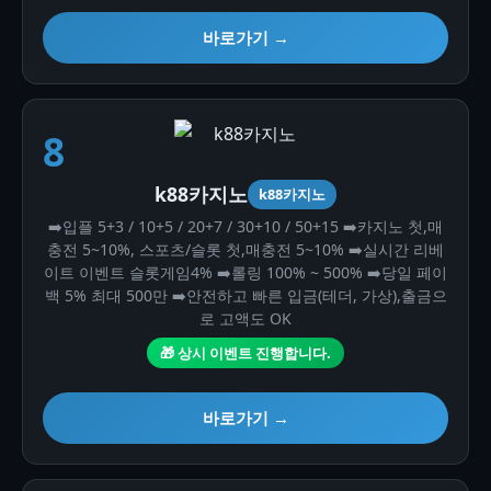
바로가기 →
8
k88카지노
k88카지노
➡️입플 5+3 / 10+5 / 20+7 / 30+10 / 50+15 ➡️카지노 첫,매
충전 5~10%, 스포츠/슬롯 첫,매충전 5~10% ➡️실시간 리베
이트 이벤트 슬롯게임4% ➡️롤링 100% ~ 500% ➡️당일 페이
백 5% 최대 500만 ➡️안전하고 빠른 입금(테더, 가상),출금으
로 고액도 OK
🎁 상시 이벤트 진행합니다.
바로가기 →