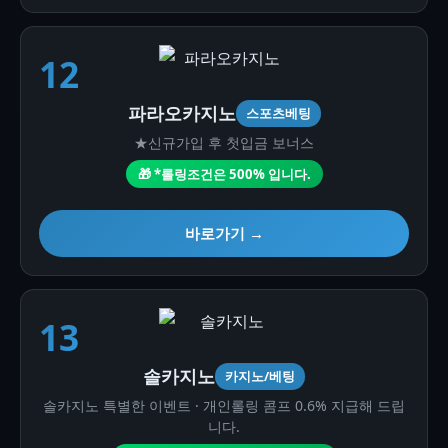
12
파라오카지노
스포츠베팅
★신규가입 후 첫입금 보너스
🎁 *롤링조건은 500% 입니다.
바로가기 →
13
솔카지노
카지노/베팅
솔카지노 특별한 이벤트 · 개인롤링 콤프 0.6% 지급해 드립
니다.