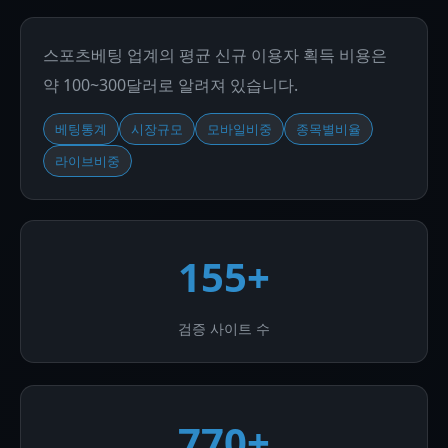
스포츠베팅 업계의 평균 신규 이용자 획득 비용은
약 100~300달러로 알려져 있습니다.
베팅통계
시장규모
모바일비중
종목별비율
라이브비중
155+
검증 사이트 수
770+