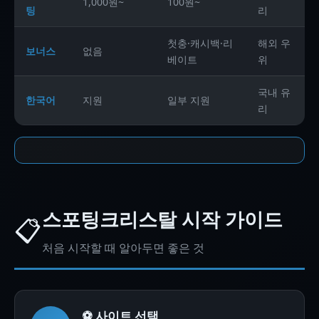
1,000원~
100원~
팅
리
첫충·캐시백·리
해외 우
보너스
없음
베이트
위
국내 유
한국어
지원
일부 지원
리
스포팅크리스탈 시작 가이드
📋
처음 시작할 때 알아두면 좋은 것
⚽ 사이트 선택