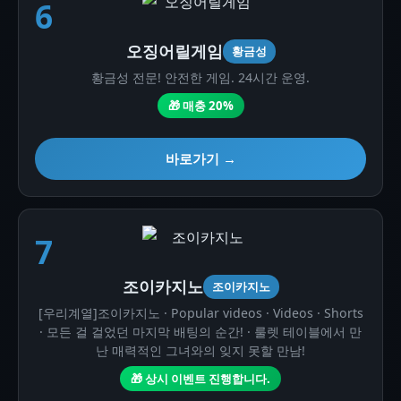
6
오징어릴게임
황금성
황금성 전문! 안전한 게임. 24시간 운영.
🎁 매충 20%
바로가기 →
7
조이카지노
조이카지노
[우리계열]조이카지노 · Popular videos · Videos · Shorts
· 모든 걸 걸었던 마지막 배팅의 순간! · 룰렛 테이블에서 만
난 매력적인 그녀와의 잊지 못할 만남!
🎁 상시 이벤트 진행합니다.