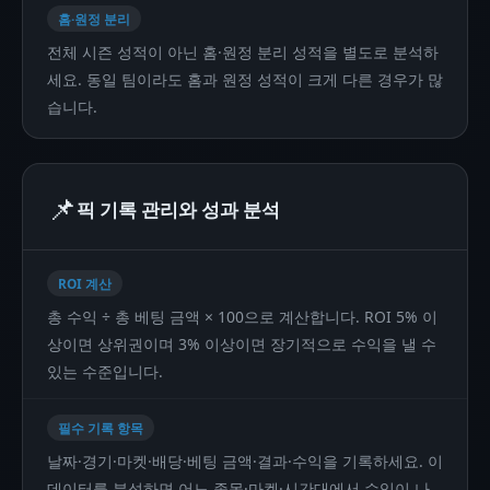
홈·원정 분리
전체 시즌 성적이 아닌 홈·원정 분리 성적을 별도로 분석하
세요. 동일 팀이라도 홈과 원정 성적이 크게 다른 경우가 많
습니다.
📌
픽 기록 관리와 성과 분석
ROI 계산
총 수익 ÷ 총 베팅 금액 × 100으로 계산합니다. ROI 5% 이
상이면 상위권이며 3% 이상이면 장기적으로 수익을 낼 수
있는 수준입니다.
필수 기록 항목
날짜·경기·마켓·배당·베팅 금액·결과·수익을 기록하세요. 이
데이터를 분석하면 어느 종목·마켓·시간대에서 수익이 나