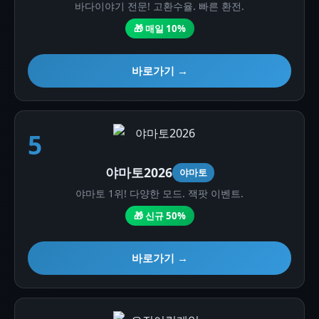
바다이야기 전문! 고환수율. 빠른 환전.
🎁 매일 10%
바로가기 →
5
야마토2026
야마토
야마토 1위! 다양한 모드. 잭팟 이벤트.
🎁 신규 50%
바로가기 →