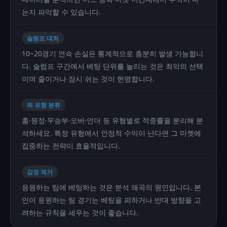
는지 파악할 수 있습니다.
슬럼프 대처
10~20경기 연속 손실은 통계적으로 충분히 발생 가능합니
다. 슬럼프 구간에서 베팅 단위를 늘리는 것은 최악의 선택
이며 줄이거나 잠시 쉬는 것이 현명합니다.
픽 유형 분류
홈·원정·무승부·오버·언더 등 유형별로 적중률을 분리해 분
석하세요. 특정 유형에서 안정적 수익이 난다면 그 마켓에
집중하는 전략이 효율적입니다.
감정 제거
응원하는 팀에 베팅하는 것은 분석 왜곡의 원인입니다. 본
인이 응원하는 팀 경기는 베팅을 피하거나 반대 방향을 고
려하는 규칙을 세우는 것이 좋습니다.