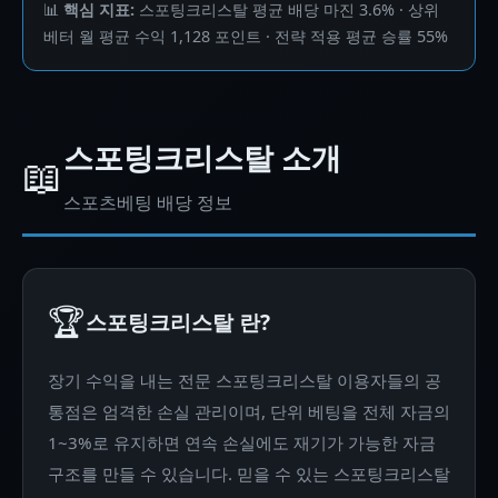
📊
핵심 지표:
스포팅크리스탈 평균 배당 마진 3.6% · 상위
베터 월 평균 수익 1,128 포인트 · 전략 적용 평균 승률 55%
스포팅크리스탈 소개
📖
스포츠베팅 배당 정보
🏆
스포팅크리스탈 란?
장기 수익을 내는 전문 스포팅크리스탈 이용자들의 공
통점은 엄격한 손실 관리이며, 단위 베팅을 전체 자금의
1~3%로 유지하면 연속 손실에도 재기가 가능한 자금
구조를 만들 수 있습니다. 믿을 수 있는 스포팅크리스탈