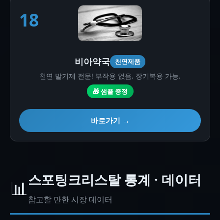
18
비아약국
천연제품
천연 발기제 전문! 부작용 없음. 장기복용 가능.
🎁 샘플 증정
바로가기 →
스포팅크리스탈 통계 · 데이터
📊
참고할 만한 시장 데이터