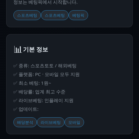
정보는 베팅픽에서 시작합니다.
스포츠베팅
스포츠베팅
베팅픽
📊
기본 정보
✅ 종류: 스포츠토토 / 해외베팅
✅ 플랫폼: PC · 모바일 모두 지원
✅ 최소 베팅: 1원~
✅ 배당률: 업계 최고 수준
✅ 라이브베팅: 인플레이 지원
✅ 업데이트:
배당분석
라이브베팅
모바일