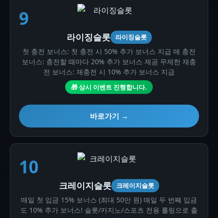
9
라이징슬롯
라이징슬롯
첫 충전 보너스: 첫 충전 시 50% 추가 보너스 지급 매 충전
보너스: 충전할 때마다 20% 추가 보너스 제공 무제한 재충
전 보너스: 재충전 시 10% 추가 보너스 지급
🎁 상시 이벤트 진행합니다.
바로가기 →
10
크레이지슬롯
크레이지슬롯
매일 첫 입금 15% 보너스 (최대 50만 원) 매일 두 번째 입금
도 10% 추가 보너스! 슬롯/카지노/스포츠 전용 롤링으로 출