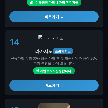
🎁 · 신규회원 가입시 가입쿠폰 지급
바로가기 →
14
라카지노
슬롯카지노
신규가입 첫충 30% 회원 가입 후 첫 입금액에 대하여 30%
추가 충전을 하여 드립니다.
🎁 이벤트 5% 진행합니다.
바로가기 →