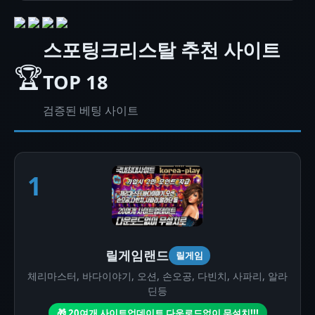
스포팅크리스탈 추천 사이트
🏆
TOP 18
검증된 베팅 사이트
1
릴게임랜드
릴게임
체리마스터, 바다이야기, 오션, 손오공, 다빈치, 사파리, 알라
딘등
🎁 20여개 사이트업데이트 다운로드없이 무설치!!!