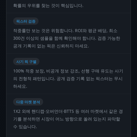
확률의 우위를 찾는 것이 핵심입니다.
픽스터 검증
적중률만 보는 것은 위험합니다. ROI와 평균 배당, 최소
300건 이상의 샘플을 함께 확인해야 합니다. 검증 가능한
공개 기록이 없는 픽은 신뢰하지 마세요.
사기 픽 구별
100% 적중 보장, 비공개 정보 강조, 선행 구매 유도는 사기
의 전형적 패턴입니다. 공개 검증 기록 없는 픽스터는 무시
하세요.
다중 마켓 분석
1X2 외에 핸디캡·오버언더·BTTS 등 여러 마켓에서 같은 경
기를 분석하면 시장이 어느 방향으로 쏠려 있는지 파악할
수 있습니다.