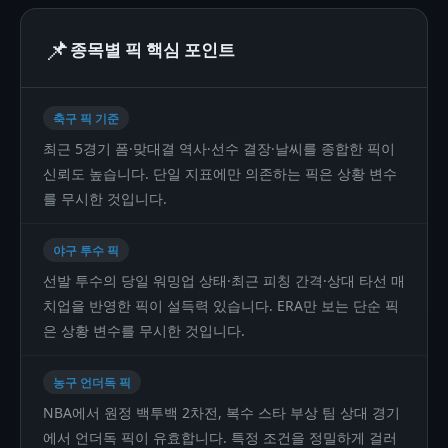
📌
종목별 픽 핵심 포인트
축구 픽 기준
최근 5경기 폼·맞대결 역사·선수 결장·날씨를 종합한 픽이
신뢰도 높습니다. 단일 지표에만 의존하는 픽은 상황 변수
를 무시한 것입니다.
야구 투수 픽
선발 투수의 당일 워밍업 상태·최근 피칭 간격·상대 타선 매
치업을 반영한 픽이 설득력 있습니다. ERA만 보는 단순 픽
은 상황 변수를 무시한 것입니다.
농구 언더독 픽
NBA에서 원정 백투백 2차전, 복수 스타 부상 팀 상대 경기
에서 언더독 픽이 유효합니다. 특정 조건을 정밀하게 걸러