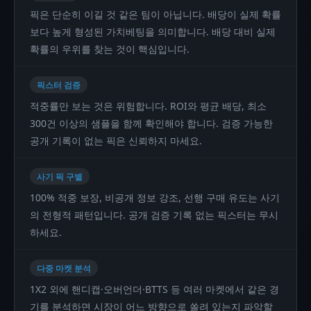
픽은 단순히 이길 것 같은 팀이 아닙니다. 배당이 실제 확률
보다 높게 형성된 가치베팅을 의미합니다. 배당 대비 실제
확률의 우위를 찾는 것이 핵심입니다.
픽스터 검증
적중률만 보는 것은 위험합니다. ROI와 평균 배당, 최소
300건 이상의 샘플을 함께 확인해야 합니다. 검증 가능한
공개 기록이 없는 픽은 신뢰하지 마세요.
사기 픽 구별
100% 적중 보장, 비공개 정보 강조, 선행 구매 유도는 사기
의 전형적 패턴입니다. 공개 검증 기록 없는 픽스터는 무시
하세요.
다중 마켓 분석
1X2 외에 핸디캡·오버언더·BTTS 등 여러 마켓에서 같은 경
기를 분석하면 시장이 어느 방향으로 쏠려 있는지 파악할