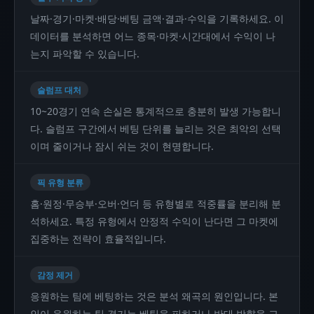
날짜·경기·마켓·배당·베팅 금액·결과·수익을 기록하세요. 이
데이터를 분석하면 어느 종목·마켓·시간대에서 수익이 나
는지 파악할 수 있습니다.
슬럼프 대처
10~20경기 연속 손실은 통계적으로 충분히 발생 가능합니
다. 슬럼프 구간에서 베팅 단위를 늘리는 것은 최악의 선택
이며 줄이거나 잠시 쉬는 것이 현명합니다.
픽 유형 분류
홈·원정·무승부·오버·언더 등 유형별로 적중률을 분리해 분
석하세요. 특정 유형에서 안정적 수익이 난다면 그 마켓에
집중하는 전략이 효율적입니다.
감정 제거
응원하는 팀에 베팅하는 것은 분석 왜곡의 원인입니다. 본
인이 응원하는 팀 경기는 베팅을 피하거나 반대 방향을 고