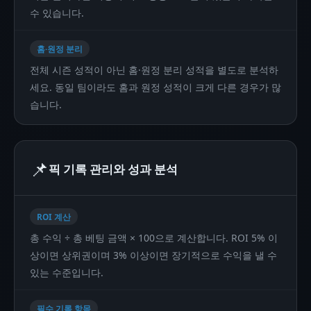
수 있습니다.
홈·원정 분리
전체 시즌 성적이 아닌 홈·원정 분리 성적을 별도로 분석하
세요. 동일 팀이라도 홈과 원정 성적이 크게 다른 경우가 많
습니다.
📌
픽 기록 관리와 성과 분석
ROI 계산
총 수익 ÷ 총 베팅 금액 × 100으로 계산합니다. ROI 5% 이
상이면 상위권이며 3% 이상이면 장기적으로 수익을 낼 수
있는 수준입니다.
필수 기록 항목