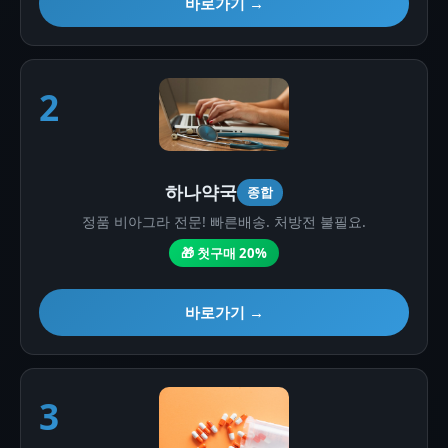
바로가기 →
2
하나약국
종합
정품 비아그라 전문! 빠른배송. 처방전 불필요.
🎁 첫구매 20%
바로가기 →
3