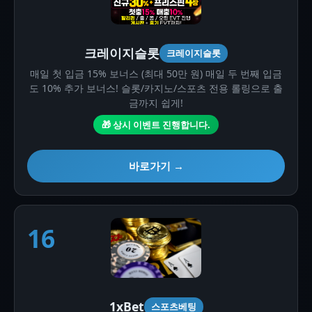
크레이지슬롯
크레이지슬롯
매일 첫 입금 15% 보너스 (최대 50만 원) 매일 두 번째 입금
도 10% 추가 보너스! 슬롯/카지노/스포츠 전용 롤링으로 출
금까지 쉽게!
🎁 상시 이벤트 진행합니다.
바로가기 →
16
1xBet
스포츠베팅