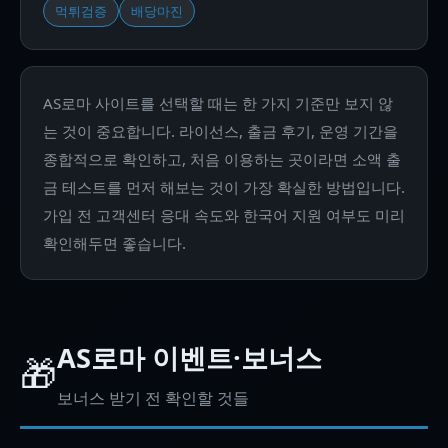
먹튀검증
배당마진
AS로마 사이트를 선택할 때는 한 가지 기준만 보지 않
는 것이 중요합니다. 라이선스, 출금 후기, 운영 기간을
종합적으로 확인하고, 처음 이용하는 곳이라면 소액 출
금 테스트를 먼저 해보는 것이 가장 확실한 방법입니다.
가입 전 고객센터 응대 속도와 한국어 지원 여부도 미리
확인해두면 좋습니다.
AS로마 이벤트·보너스
🎁
보너스 받기 전 확인할 것들