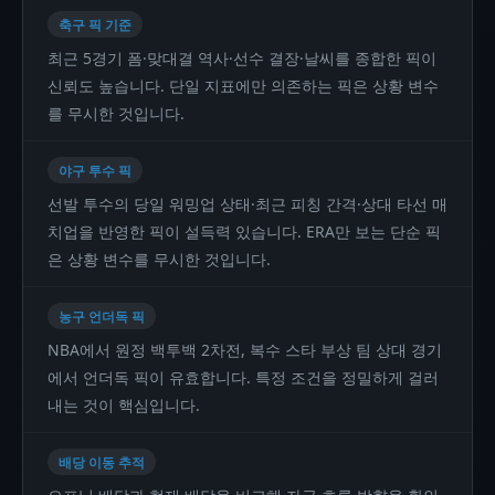
축구 픽 기준
최근 5경기 폼·맞대결 역사·선수 결장·날씨를 종합한 픽이
신뢰도 높습니다. 단일 지표에만 의존하는 픽은 상황 변수
를 무시한 것입니다.
야구 투수 픽
선발 투수의 당일 워밍업 상태·최근 피칭 간격·상대 타선 매
치업을 반영한 픽이 설득력 있습니다. ERA만 보는 단순 픽
은 상황 변수를 무시한 것입니다.
농구 언더독 픽
NBA에서 원정 백투백 2차전, 복수 스타 부상 팀 상대 경기
에서 언더독 픽이 유효합니다. 특정 조건을 정밀하게 걸러
내는 것이 핵심입니다.
배당 이동 추적