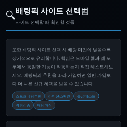
배팅픽 사이트 선택법
🔍
사이트 선택할 때 확인할 것들
또한 배팅픽 사이트 선택 시 배당 마진이 낮을수록
장기적으로 유리합니다. 핵심은 모바일 웹과 앱 모
두에서 동일한 기능이 작동하는지 직접 테스트해보
세요. 베팅픽의 추천을 따라 가입하면 일반 가입보
다 더 나은 신규 혜택을 받을 수 있습니다.
스포츠베팅추천
라이선스확인
출금테스트
먹튀검증
배당마진