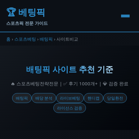
🏆 베팅픽
스포츠픽 전문 가이드
홈
›
스포츠베팅
›
배팅픽
› 사이트비교
배팅픽 사이트 추천 기준
🔥 스포츠베팅전략전문 | ✅ 후기 1000개+ | 💎 검증 완료
배팅픽
배당 분석
라이브베팅
핸디캡
당일환전
라이선스 검증