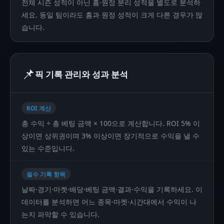
전체 시즌 성적이 아닌 홈·원정 분리 성적을 별도로 분석하
세요. 동일 팀이라도 홈과 원정 성적이 크게 다른 경우가 많
습니다.
📌
픽 기록 관리와 성과 분석
ROI 계산
총 수익 ÷ 총 베팅 금액 × 100으로 계산합니다. ROI 5% 이
상이면 상위권이며 3% 이상이면 장기적으로 수익을 낼 수
있는 수준입니다.
필수 기록 항목
날짜·경기·마켓·배당·베팅 금액·결과·수익을 기록하세요. 이
데이터를 분석하면 어느 종목·마켓·시간대에서 수익이 나
는지 파악할 수 있습니다.