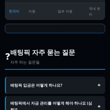
국내 유
한국어
지원
일부 지원
리
배팅픽 자주 묻는 질문
❓
자주 하는 질문들
배팅픽 입금은 어떻게 하나요?
사이트에서 제공하는 가상계좌로 은행 이체를 하거
배팅픽에서 자금 관리를 어떻게 해야 하나요 (심
나 비트코인·USDT 등 암호화폐로 입금할 수 있습니
화)?