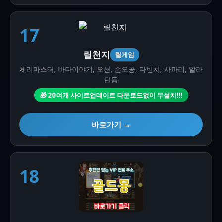
17
릴천지
릴게임
체리마스터, 바다이야기, 오션, 손오공, 다빈치, 사파리, 알라
딘등
🎁 20여개 사이트업데이트 다운로드없이 무설치!!!
바로가기 →
18