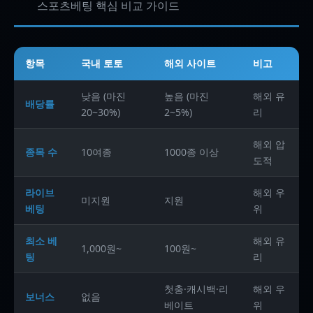
스포츠베팅 핵심 비교 가이드
항목
국내 토토
해외 사이트
비고
낮음 (마진
높음 (마진
해외 유
배당률
20~30%)
2~5%)
리
해외 압
종목 수
10여종
1000종 이상
도적
라이브
해외 우
미지원
지원
베팅
위
최소 베
해외 유
1,000원~
100원~
팅
리
첫충·캐시백·리
해외 우
보너스
없음
베이트
위