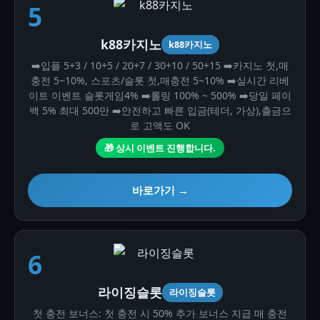
5
k88카지노
k88카지노
➡️입플 5+3 / 10+5 / 20+7 / 30+10 / 50+15 ➡️카지노 첫,매
충전 5~10%, 스포츠/슬롯 첫,매충전 5~10% ➡️실시간 리베
이트 이벤트 슬롯게임4% ➡️롤링 100% ~ 500% ➡️당일 페이
백 5% 최대 500만 ➡️안전하고 빠른 입금(테더, 가상),출금으
로 고액도 OK
🎁 상시 이벤트 진행합니다.
바로가기 →
6
라이징슬롯
라이징슬롯
첫 충전 보너스: 첫 충전 시 50% 추가 보너스 지급 매 충전