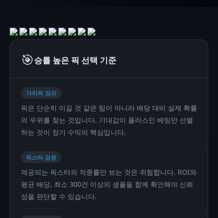
🎯
승률 높은 픽 선택 기준
가치픽 정의
픽은 단순히 이길 것 같은 팀이 아니라 배당 대비 실제 확률
의 우위를 찾는 것입니다. 기대값이 플러스인 베팅만 선별
하는 것이 장기 수익의 핵심입니다.
픽스터 검증
제공되는 픽스터의 적중률만 보는 것은 위험합니다. ROI와
평균 배당, 최소 300건 이상의 샘플을 함께 확인해야 신뢰
성을 판단할 수 있습니다.