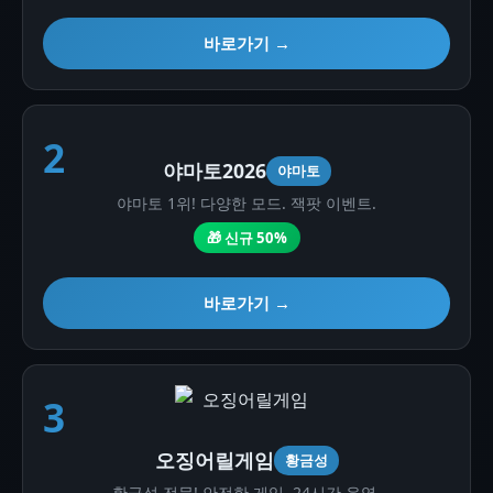
바로가기 →
2
야마토2026
야마토
야마토 1위! 다양한 모드. 잭팟 이벤트.
🎁 신규 50%
바로가기 →