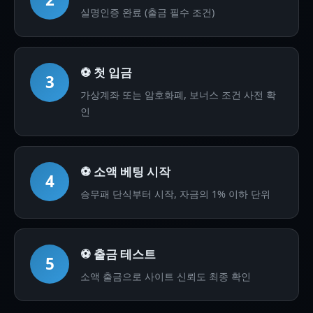
라이선스·커뮤니티 출금후기·운영기간 3년 이
상 확인
⚽ 회원가입·인증
2
실명인증 완료 (출금 필수 조건)
⚽ 첫 입금
3
가상계좌 또는 암호화폐, 보너스 조건 사전 확
인
⚽ 소액 베팅 시작
4
승무패 단식부터 시작, 자금의 1% 이하 단위