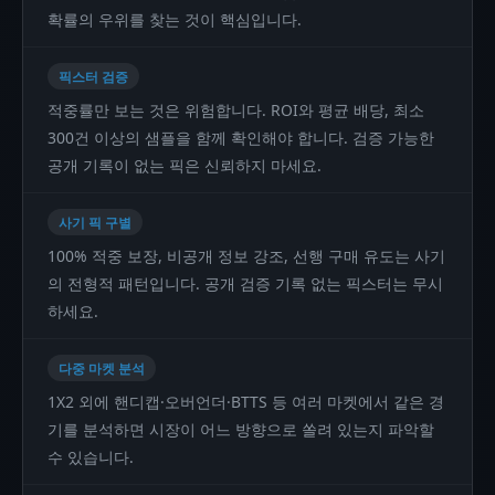
확률의 우위를 찾는 것이 핵심입니다.
픽스터 검증
적중률만 보는 것은 위험합니다. ROI와 평균 배당, 최소
300건 이상의 샘플을 함께 확인해야 합니다. 검증 가능한
공개 기록이 없는 픽은 신뢰하지 마세요.
사기 픽 구별
100% 적중 보장, 비공개 정보 강조, 선행 구매 유도는 사기
의 전형적 패턴입니다. 공개 검증 기록 없는 픽스터는 무시
하세요.
다중 마켓 분석
1X2 외에 핸디캡·오버언더·BTTS 등 여러 마켓에서 같은 경
기를 분석하면 시장이 어느 방향으로 쏠려 있는지 파악할
수 있습니다.