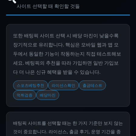
배팅픽 사이트 선택법
🔍
사이트 선택할 때 확인할 것들
또한 배팅픽 사이트 선택 시 배당 마진이 낮을수록
장기적으로 유리합니다. 핵심은 모바일 웹과 앱 모
두에서 동일한 기능이 작동하는지 직접 테스트해보
세요. 베팅픽의 추천을 따라 가입하면 일반 가입보
다 더 나은 신규 혜택을 받을 수 있습니다.
스포츠베팅추천
라이선스확인
출금테스트
먹튀검증
배당마진