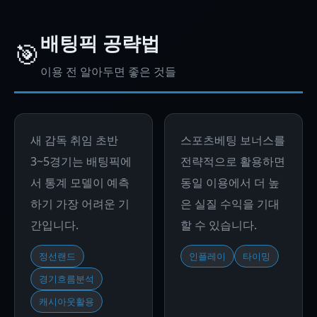
⚽ 출금 테스트
5
소액 출금으로 사이트 신뢰도 최종 확인
배팅픽 공략법
🎯
이용 전 알아두면 좋은 것들
새 감독 취임 초반
스포츠베팅 보너스를
3~5경기는 배팅픽에
전략적으로 활용하면
서 통계 모델이 예측
동일 이용에서 더 높
하기 가장 어려운 기
은 실질 수익을 기대
간입니다.
할 수 있습니다.