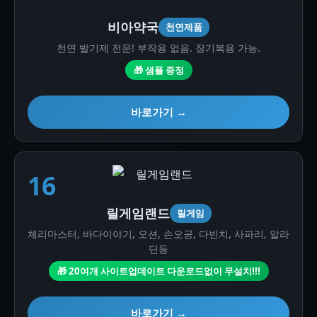
15
비아약국
천연제품
천연 발기제 전문! 부작용 없음. 장기복용 가능.
🎁 샘플 증정
바로가기 →
16
릴게임랜드
릴게임