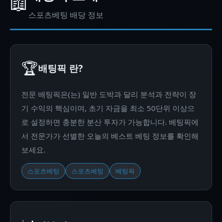
균 수익 1,528 포인트 · 전략 적용 평균 승률 52%
배팅픽 소개
📖
스포츠베팅 배당 정보
🏆
배팅픽 란?
전문 배팅픽은(는) 일반 도박과 달리 분석과 전략이 장
기 수익의 핵심이며, 초기 자금을 최소 50단위 이상으
로 설정하면 충분한 분산 투자가 가능합니다. 베팅픽에
서 전문가가 선별한 오늘의 베스트 베팅 정보를 확인해
보세요.