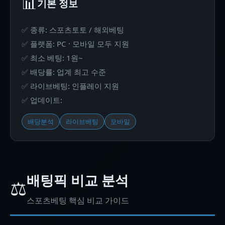
스포츠베팅
스포츠베팅
베팅픽
📊
기본 정보
✅ 종류: 스포츠토토 / 해외베팅
✅ 플랫폼: PC · 모바일 모두 지원
✅ 최소 베팅: 1원~
✅ 배당률: 업계 최고 수준
✅ 라이브베팅: 인플레이 지원
✅ 업데이트:
배당분석
라이브베팅
모바일