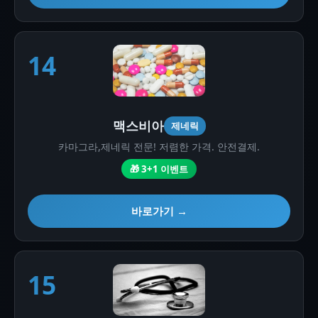
시알리스,레비트라 전문! 당일배송. 비밀포장.
🎁 재구매 15%
바로가기 →
14
맥스비아
제네릭
카마그라,제네릭 전문! 저렴한 가격. 안전결제.
🎁 3+1 이벤트
바로가기 →