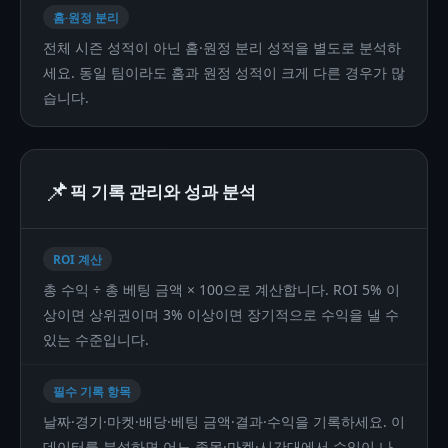
홈·원정 분리
전체 시즌 성적이 아닌 홈·원정 분리 성적을 별도로 분석하
세요. 동일 팀이라도 홈과 원정 성적이 크게 다른 경우가 많
습니다.
📌
픽 기록 관리와 성과 분석
ROI 계산
총 수익 ÷ 총 베팅 금액 × 100으로 계산합니다. ROI 5% 이
상이면 상위권이며 3% 이상이면 장기적으로 수익을 낼 수
있는 수준입니다.
필수 기록 항목
날짜·경기·마켓·배당·베팅 금액·결과·수익을 기록하세요. 이
데이터를 분석하면 어느 종목·마켓·시간대에서 수익이 나