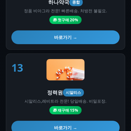
12
하나약국
종합
정품 비아그라 전문! 빠른배송. 처방전 불필요.
🎁 첫구매 20%
바로가기 →
13
정력원
시알리스