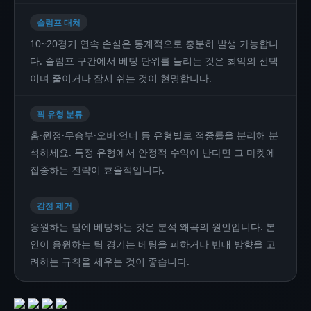
슬럼프 대처
10~20경기 연속 손실은 통계적으로 충분히 발생 가능합니
다. 슬럼프 구간에서 베팅 단위를 늘리는 것은 최악의 선택
이며 줄이거나 잠시 쉬는 것이 현명합니다.
픽 유형 분류
홈·원정·무승부·오버·언더 등 유형별로 적중률을 분리해 분
석하세요. 특정 유형에서 안정적 수익이 난다면 그 마켓에
집중하는 전략이 효율적입니다.
감정 제거
응원하는 팀에 베팅하는 것은 분석 왜곡의 원인입니다. 본
인이 응원하는 팀 경기는 베팅을 피하거나 반대 방향을 고
려하는 규칙을 세우는 것이 좋습니다.