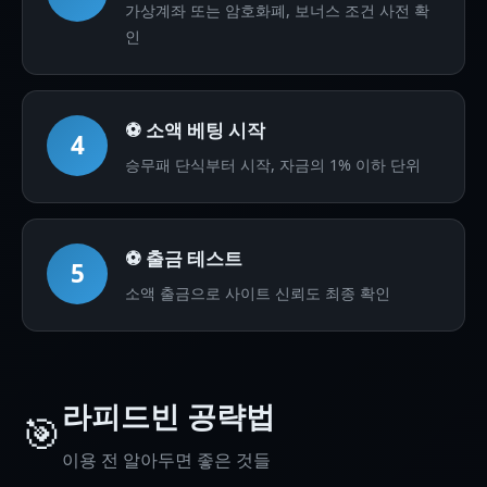
가상계좌 또는 암호화폐, 보너스 조건 사전 확
인
⚽ 소액 베팅 시작
4
승무패 단식부터 시작, 자금의 1% 이하 단위
⚽ 출금 테스트
5
소액 출금으로 사이트 신뢰도 최종 확인
라피드빈 공략법
🎯
이용 전 알아두면 좋은 것들