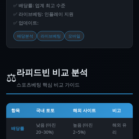
✅ 배당률: 업계 최고 수준
✅ 라이브베팅: 인플레이 지원
✅ 업데이트:
배당분석
라이브베팅
모바일
라피드빈 비교 분석
⚖️
스포츠베팅 핵심 비교 가이드
항목
국내 토토
해외 사이트
비고
낮음 (마진
높음 (마진
해외 유
배당률
20~30%)
2~5%)
리