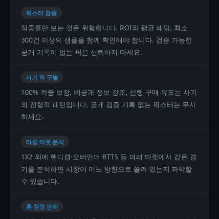
픽스터 검증
적중률만 보는 것은 위험합니다. ROI와 평균 배당, 최소
300건 이상의 샘플을 함께 확인해야 합니다. 검증 가능한
공개 기록이 없는 픽은 신뢰하지 마세요.
사기 픽 구별
100% 적중 보장, 비공개 정보 강조, 선행 구매 유도는 사기
의 전형적 패턴입니다. 공개 검증 기록 없는 픽스터는 무시
하세요.
다중 마켓 분석
1X2 외에 핸디캡·오버언더·BTTS 등 여러 마켓에서 같은 경
기를 분석하면 시장이 어느 방향으로 쏠려 있는지 파악할
수 있습니다.
홈·원정 분리