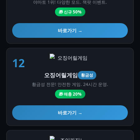
야마토 1위! 다양한 모드. 잭팟 이벤트.
🎁 신규 50%
바로가기 →
12
오징어릴게임
황금성
황금성 전문! 안전한 게임. 24시간 운영.
🎁 매충 20%
바로가기 →