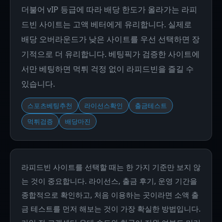
더불어 vIP 등급에 따라 배당 한도가 올라가는 라피
드빈 사이트는 고액 베터에게 유리합니다. 실제로
배당 오버라운드가 낮은 사이트를 우선 선택하면 장
기적으로 더 유리합니다. 베팅픽가 검증한 사이트에
서만 베팅하면 먹튀 걱정 없이 라피드빈을 즐길 수
있습니다.
스포츠베팅추천
라이선스확인
출금테스트
먹튀검증
배당마진
라피드빈 사이트를 선택할 때는 한 가지 기준만 보지 않
는 것이 중요합니다. 라이선스, 출금 후기, 운영 기간을
종합적으로 확인하고, 처음 이용하는 곳이라면 소액 출
금 테스트를 먼저 해보는 것이 가장 확실한 방법입니다.