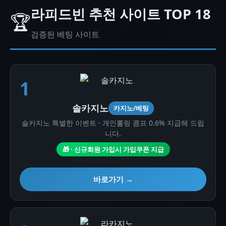
라피드빈 추천 사이트 TOP 18
🏆
검증된 베팅 사이트
1
솔카지노
카지노/베팅
솔카지노 특별한 이벤트 · 개인롤링 콤프 0.6% 지급해 드립
니다.
🎁 · 신규회원 가입시 가입쿠폰 지급
바로가기 →