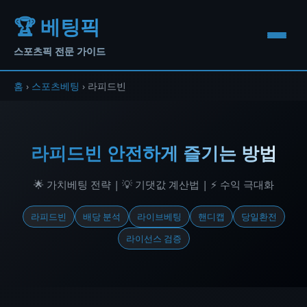
🏆 베팅픽
스포츠픽 전문 가이드
홈
›
스포츠베팅
› 라피드빈
라피드빈 안전하게 즐기는 방법
🌟 가치베팅 전략 | 💡 기댓값 계산법 | ⚡ 수익 극대화
라피드빈
배당 분석
라이브베팅
핸디캡
당일환전
라이선스 검증