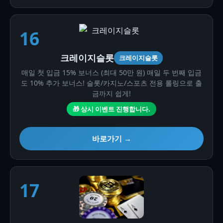
16
크레이지슬롯
크레이지슬롯
매일 첫 입금 15% 보너스 (최대 50만 원) 매일 두 번째 입금
도 10% 추가 보너스! 슬롯/카지노/스포츠 전용 롤링으로 출
금까지 쉽게!
🎁 상시 이벤트 진행합니다.
바로가기 →
17