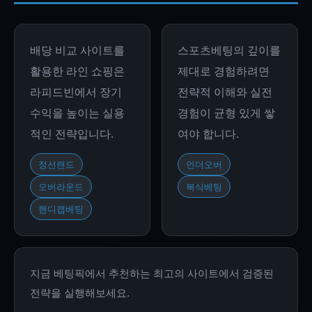
배당 비교 사이트를
스포츠베팅의 깊이를
활용한 라인 쇼핑은
제대로 경험하려면
라피드빈에서 장기
전략적 이해와 실전
수익을 높이는 실용
경험이 균형 있게 쌓
적인 전략입니다.
여야 합니다.
정선랜드
언더오버
오버라운드
복식베팅
핸디캡베팅
지금 베팅픽에서 추천하는 최고의 사이트에서 검증된
전략을 실행해보세요.