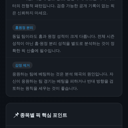
터의 전형적 패턴입니다. 검증 가능한 공개 기록이 없는 픽
은 신뢰하지 마세요.
홈원정 분리
동일 팀이라도 홈과 원정 성적이 크게 다릅니다. 전체 시즌
성적이 아닌 홈·원정 분리 성적을 별도로 분석하는 것이 정
확한 픽 산출에 필수입니다.
감정 제거
응원하는 팀에 베팅하는 것은 분석 왜곡의 원인입니다. 자
신이 응원하는 팀 경기는 베팅을 피하거나 반대 방향을 검
토하는 원칙을 세우는 것이 좋습니다.
📌
종목별 픽 핵심 포인트