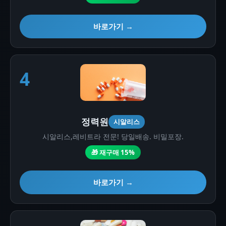
바로가기 →
4
정력원
시알리스
시알리스,레비트라 전문! 당일배송. 비밀포장.
🎁 재구매 15%
바로가기 →