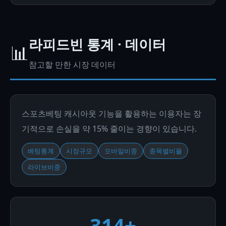
라피드빈 통계 · 데이터
📊
참고할 만한 시장 데이터
스포츠베팅 캐시아웃 기능을 활용하는 이용자는 장
기적으로 손실을 약 15% 줄이는 경향이 있습니다.
베팅통계
시장규모
모바일비중
종목별비율
라이브비중
314+