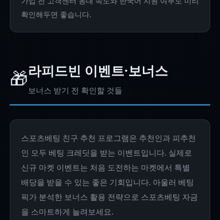
가입 전 고객센터 응대 속도와 한국어 지원 여부도 미리
확인해두면 좋습니다.
라피드빈 이벤트·보너스
🎁
보너스 받기 전 확인할 것들
스포츠베팅 친구 추천 프로그램은 추천인과 피추천
인 모두 베팅 크레딧을 받는 이벤트입니다. 실제로
신규 마켓 이벤트는 처음 도전하는 마켓에서 특별
배당을 받을 수 있는 좋은 기회입니다. 아울러 베팅
픽가 분석한 보너스 활용 전략으로 스포츠베팅 자금
을 스마트하게 늘려보세요.